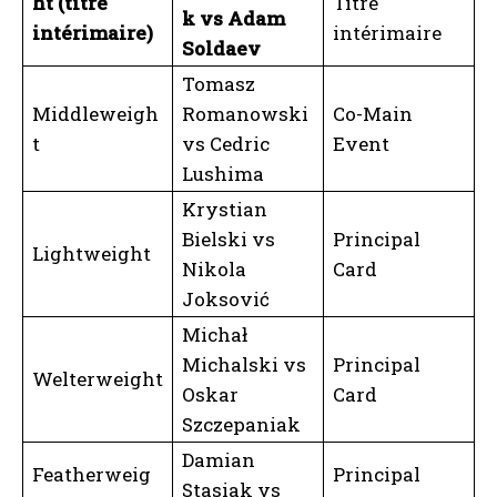
ht (titre
Titre
k vs Adam
intérimaire)
intérimaire
Soldaev
Tomasz
Middleweigh
Romanowski
Co-Main
t
vs Cedric
Event
Lushima
Krystian
Bielski vs
Principal
Lightweight
Nikola
Card
Joksović
Michał
Michalski vs
Principal
Welterweight
Oskar
Card
Szczepaniak
Damian
Featherweig
Principal
Stasiak vs