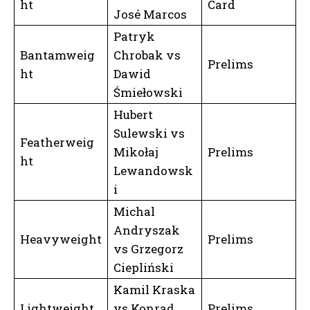
ht
Card
José Marcos
Patryk
Bantamweig
Chrobak vs
Prelims
ht
Dawid
Śmiełowski
Hubert
Sulewski vs
Featherweig
Mikołaj
Prelims
ht
Lewandowsk
i
Michal
Andryszak
Heavyweight
Prelims
vs Grzegorz
Ciepliński
Kamil Kraska
Lightweight
vs Konrad
Prelims